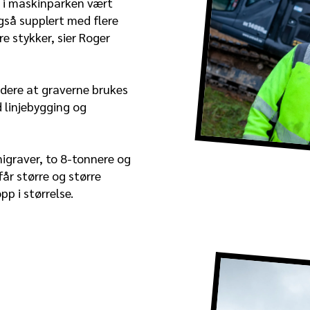
n i maskinparken vært
gså supplert med flere
re stykker, sier Roger
videre at graverne brukes
 linjebygging og
igraver, to 8-tonnere og
får større og større
pp i størrelse.