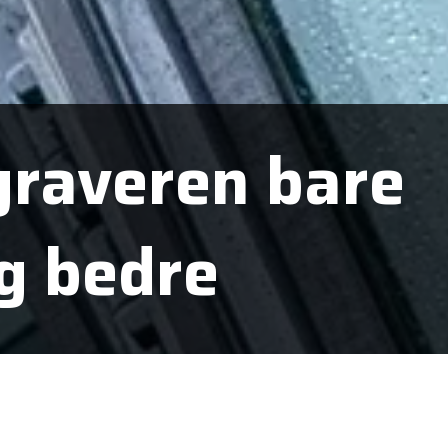
 graveren bare
g bedre