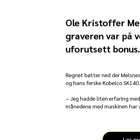
Ole Kristoffer Me
graveren var på v
uforutsett bonus
Regnet bøtter ned der Melsnes 
og hans ferske Kobelco SK140.
– Jeg hadde liten erfaring med 
månedene med maskinen har vær
Les m