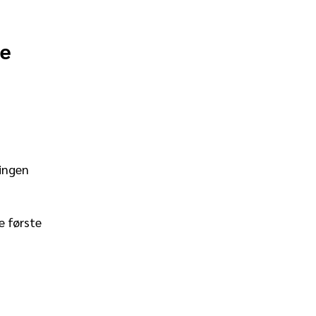
ye
ringen
e første