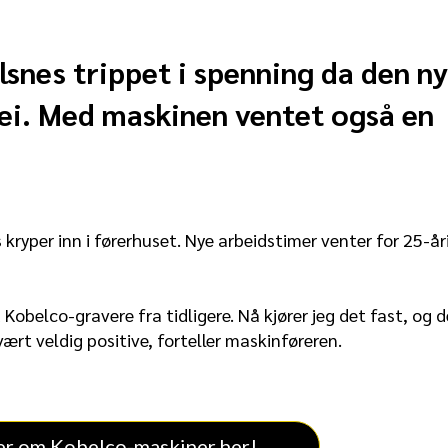
lsnes trippet i spenning da den n
ei. Med maskinen ventet også en
.
kryper inn i førerhuset. Nye arbeidstimer venter for 25-å
Kobelco-gravere fra tidligere. Nå kjører jeg det fast, og d
t veldig positive, forteller maskinføreren.
er om Kobelco-maskiner her!