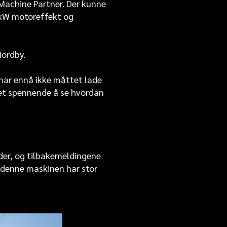
Machine Partner. Der kunne
0 kW motoreffekt og
Nordby.
g har ennå ikke måttet lade
det spennende å se hvordan
 der, og tilbakemeldingene
r denne maskinen har stor