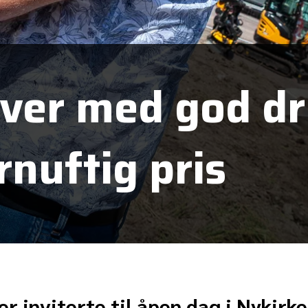
ver med god dri
ornuftig pris
 inviterte til åpen dag i Nykirke,