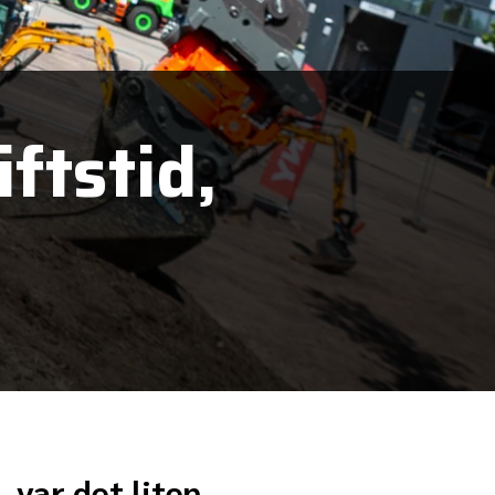
ftstid,
 var det liten