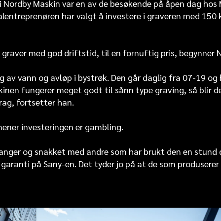
 i Nordby Maskin var en av de besøkende på åpen dag hos 
otalentreprenøren har valgt å investere i graveren med 15
graver med god driftstid, til en fornuftig pris, begynner 
ing av vann og avløp i bystrøk. Den går daglig fra 07-19 o
inen fungerer meget godt til sånn type graving, så blir 
ag, fortsetter han.
mener investeringen er gambling.
tavanger og snakket med andre som har brukt den en stund
 garanti på Sany-en. Det tyder jo på at de som produsere