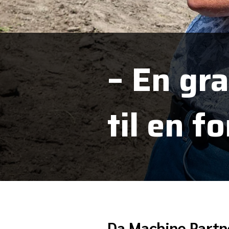
– En gra
til en f
Da Machine Partner