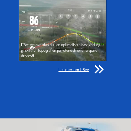
I-See
 vet hvordan du kan optimalisere hastighet og 
girskift for topografien på rutene dine for å spare 
drivstoff.
Les mer om I-
See