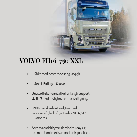
VOLVO FH16-750 XXL
I-Shift med powerboost og krypgir.
I-See, I-Roll og I-Cruise.
Drivstofføkonomipakke for langtransport
(LHFP) med mulighet for manuell giring.
3400 mm akselavstand, 6x4 med
tandemløft, helluft, retarder, VEB+, VDS
II, kamera + + +
Aerodynamisk hytte gir mindre støy og
luftmotstand med samme funksjonalitet.