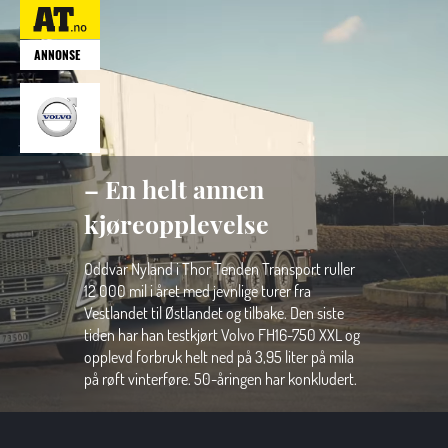
ANNONSE
– En helt annen 
kjøreopplevelse
Oddvar Nyland i Thor Tenden Transport ruller 
12 000 mil i året med jevnlige turer fra 
Vestlandet til Østlandet og tilbake. Den siste 
tiden har han testkjørt Volvo FH16-750 XXL og 
opplevd forbruk helt ned på 3,95 liter på mila 
på røft vinterføre. 50-åringen har konkludert.