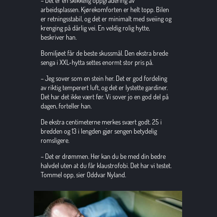
– Det er en skikkelig oppgradering av 
arbeidsplassen. Kjørekomforten er helt topp. Bilen 
er retningsstabil, og det er minimalt med sveiing og 
krenging på dårlig vei. En veldig rolig hytte, 
beskriver han.
Bomiljøet får de beste skussmål. Den ekstra brede 
senga i XXL-hytta settes enormt stor pris på.
– Jeg sover som en stein her. Det er god fordeling 
av riktig temperert luft, og det er lystette gardiner. 
Det har det ikke vært før. Vi sover jo en god del på 
dagen, forteller han.
De ekstra centimeterne merkes svært godt. 25 i 
bredden og 13 i lengden gjør sengen betydelig 
romsligere.
– Det er drømmen. Her kan du be med din bedre 
halvdel uten at du får klaustrofobi. Det har vi testet. 
Tommel opp, sier Oddvar Nyland.