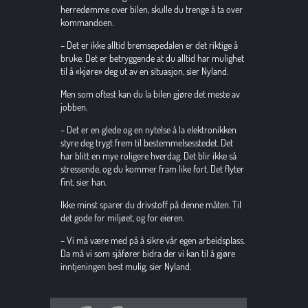
herredømme over bilen, skulle du trenge å ta over 
kommandoen.
– Det er ikke alltid bremsepedalen er det riktige å 
bruke. Det er betryggende at du alltid har mulighet 
til å «kjøre» deg ut av en situasjon, sier Nyland.
Men som oftest kan du la bilen gjøre det meste av 
jobben.
– Det er en glede og en nytelse å la elektronikken 
styre deg trygt frem til bestemmelsesstedet. Det 
har blitt en mye roligere hverdag. Det blir ikke så 
stressende, og du kommer fram like fort. Det flyter 
fint, sier han.
Ikke minst sparer du drivstoff på denne måten. Til 
det gode for miljøet, og for eieren.
– Vi må være med på å sikre vår egen arbeidsplass. 
Da må vi som sjåfører bidra der vi kan til å gjøre 
inntjeningen best mulig, sier Nyland.