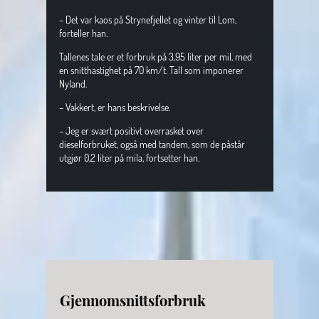
– Det var kaos på Strynefjellet og vinter til Lom, 
forteller han.
Tallenes tale er et forbruk på 3,95 liter per mil, med 
en snitthastighet på 70 km/t. Tall som imponerer 
Nyland.
– Vakkert, er hans beskrivelse.
– Jeg er svært positivt overrasket over 
dieselforbruket, også med tandem, som de påstår 
utgjør 0,2 liter på mila, fortsetter han.
Gjennomsnittsforbruk