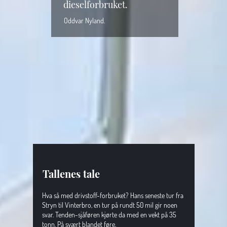
dieselforbruket.
Oddvar Nyland.
Tallenes tale
Hva så med drivstoff-forbruket? Hans seneste tur fra 
Stryn til Vinterbro, en tur på rundt 50 mil gir noen 
svar. Tenden-sjåføren kjørte da med en vekt på 35 
tonn. På svært blandet føre.  