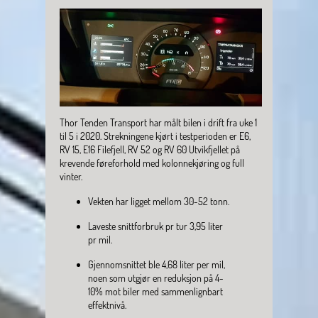
Thor Tenden Transport har målt bilen i drift fra uke 1 
til 5 i 2020. Strekningene kjørt i testperioden er E6, 
RV 15, E16 Filefjell, RV 52 og RV 60 Utvikfjellet på 
krevende føreforhold med kolonnekjøring og full 
vinter.
Vekten har ligget mellom 30-52 tonn.
Laveste snittforbruk pr tur 3,95 liter
pr mil.
Gjennomsnittet ble 4,68 liter per mil,
noen som utgjør en reduksjon på 4-
10% mot biler med sammenlignbart
effektnivå.