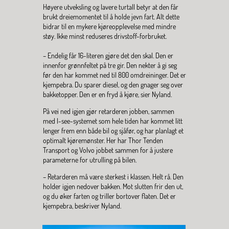
Høyere utveksling og lavere turtall betyr at den får 
brukt dreiemomentet til å holde jevn fart. Alt dette 
bidrar til en mykere kjøreopplevelse med mindre 
støy. Ikke minst reduseres drivstoff-forbruket.
– Endelig får 16-literen gjøre det den skal. Den er 
innenfor grønnfeltet på tre gir. Den nekter å gi seg 
før den har kommet ned til 800 omdreininger. Det er 
kjempebra. Du sparer diesel, og den gnager seg over 
bakketopper. Den er en fryd å kjøre, sier Nyland.
På vei ned igjen gjør retarderen jobben, sammen 
med I-see-systemet som hele tiden har kommet litt 
lenger frem enn både bil og sjåfør, og har planlagt et 
optimalt kjøremønster. Her har Thor Tenden 
Transport og Volvo jobbet sammen for å justere 
parameterne for utrulling på bilen.
– Retarderen må være sterkest i klassen. Helt rå. Den 
holder igjen nedover bakken. Mot slutten frir den ut, 
og du øker farten og triller bortover flaten. Det er 
kjempebra, beskriver Nyland.