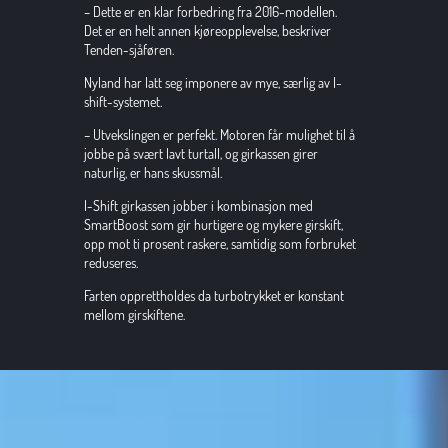
– Dette er en klar forbedring fra 2016-modellen. 
Det er en helt annen kjøreopplevelse, beskriver 
Tenden-sjåføren.
Nyland har latt seg imponere av mye, særlig av I-
shift-systemet.
– Utvekslingen er perfekt. Motoren får mulighet til å 
jobbe på svært lavt turtall, og girkassen girer 
naturlig, er hans skussmål.
I-Shift girkassen jobber i kombinasjon med 
SmartBoost som gir hurtigere og mykere girskift, 
opp mot ti prosent raskere, samtidig som forbruket 
reduseres.
Farten opprettholdes da turbotrykket er konstant 
mellom girskiftene.