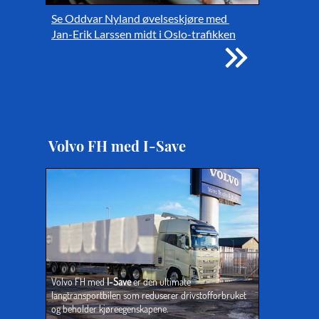
Se Oddvar Nyland øvelseskjøre med 
Jan-Erik Larssen midt i Oslo-trafikken
Volvo FH med I-Save
Volvo FH med 
I-Save
 er den ultimate 
langtransportbilen som reduserer drivstofforbruket 
og beholder kjøreegenskapene.