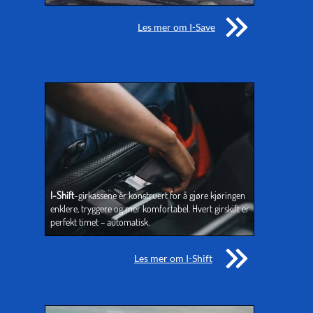
Les mer om I-Save
I-Shift
-girkassene er konstruert for å gjøre kjøringen 
enklere, tryggere og mer komfortabel. Hvert girskift er 
perfekt timet – automatisk.
Les mer om I-
Shift